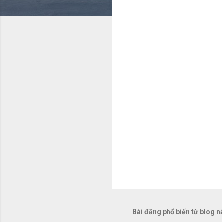
x
é
t
Bài đăng phổ biến từ blog n