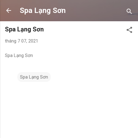
Chuyển đến nội dung chính
Spa Lạng Sơn
Spa Lạng Sơn
tháng 7 07, 2021
Spa Lạng Sơn
Spa Lạng Sơn
N
h
ậ
n
x
é