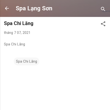
Chuyển đến nội dung chính
Spa Lạng Sơn
Spa Chi Lăng
tháng 7 07, 2021
Spa Chi Lăng
Spa Chi Lăng
N
h
ậ
n
x
é